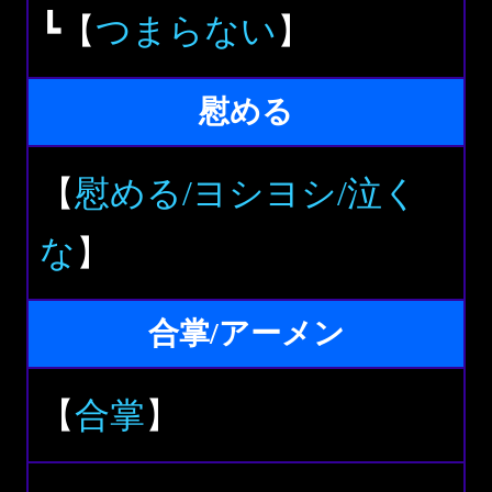
┗【
つまらない
】
慰める
【
慰める/ヨシヨシ/泣く
な
】
合掌/アーメン
【
合掌
】