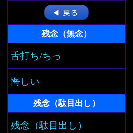
残念（無念）
舌打ち/ちっ
悔しい
残念（駄目出し）
残念（駄目出し）