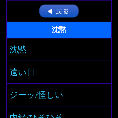
沈黙
沈黙
遠い目
ジーッ/怪しい
内緒/ひそひそ