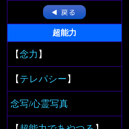
超能力
【
念力
】
【
テレパシー
】
念写/心霊写真
【
超能力であやつる
】